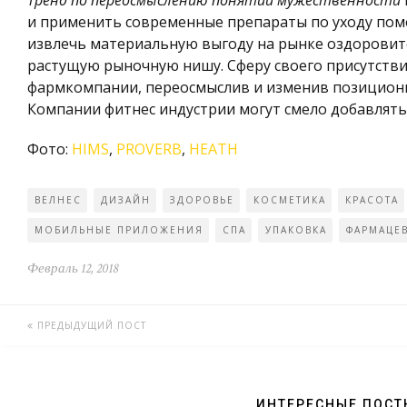
Тренд по переосмыслению понятий мужественности
и применить современные препараты по уходу по
извлечь материальную выгоду на рынке оздоровите
растущую рыночную нишу. Сферу своего присутстви
фармкомпании, переосмыслив и изменив позициони
Компании фитнес индустрии могут смело добавлять 
Фото:
HIMS
,
PROVERB
,
HEATH
ВЕЛНЕС
ДИЗАЙН
ЗДОРОВЬЕ
КОСМЕТИКА
КРАСОТА
МОБИЛЬНЫЕ ПРИЛОЖЕНИЯ
СПА
УПАКОВКА
ФАРМАЦЕ
Февраль 12, 2018
ПРЕДЫДУЩИЙ ПОСТ
ИНТЕРЕСНЫЕ ПОСТ