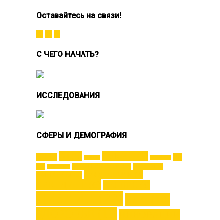
Оставайтесь на связи!
С ЧЕГО НАЧАТЬ?
ИССЛЕДОВАНИЯ
СФЕРЫ И ДЕМОГРАФИЯ
AI
(5)
HoReCa
(5)
55+
(2)
VR
AR
(1)
SMM
(1)
(2)
АРХИТЕКТУРА
(2)
БАНКИ И
АВТО
(1)
БИОДИЗАЙН
(3)
ФИНАНСЫ
(2)
БРЕНДИНГ
(6)
ВЕЛНЕС
(4)
ДИЗАЙН
(22)
ЕДА
(10)
ЗДОРОВЬЕ
(11)
ИННОВАЦИИ