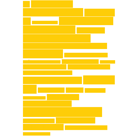
ИНТЕРЬЕР
(7)
(5)
КОСМЕТИКА
(11)
КРАСОТА
МАРКЕТИНГ И
(8)
ЛОГИСТИКА
(1)
РЕКЛАМА
(12)
МЕДИА
(4)
МИЛЛЕНИАЛЫ
(11)
МОБИЛЬНЫЕ ПРИЛОЖЕНИЯ
(4)
МОДА
(14)
НЕДВИЖИМОСТЬ
(2)
ОБРАЗОВАНИЕ
(2)
НЕЙРОМАРКЕТИНГ
(1)
ОФИС
(1)
ПАРФЮМЕРИЯ
(3)
ПОКОЛЕНИЕ Z
(3)
ПОКОЛЕНИЕ АЛЬФА
(2)
РИТЕЙЛ
ПУТЕШЕСТВИЯ
(7)
(15)
СЕРВИС
(3)
СПА
(3)
СПОРТ
(2)
ТЕХНИКА И
ТЕКСТИЛЬ
(1)
ЭЛЕКТРОНИКА
(4)
ТЕХНОЛОГИИ
(23)
УПАКОВКА
(4)
ТРАНСПОРТ
(2)
УРБАНИЗМ
(5)
ФАРМАЦЕВТИКА
(2)
ЭНЕРГЕТИКА
(1)