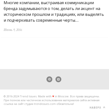
Многие компании, выстраивая коммуникации
бренда задумываются о том, делать ли акцент на
историческом прошлом и традициях, или выделять
и подчеркивать современные черты.…
Июнь 9, 2016
© 2016-2024 Trend Issues. Made with
in Moscow. Все права защищены.
♥
При полном или частичном использовании материалов сайта активная
ссылка на сайт студии trendissues.com обязательна!
НАВЕРХ